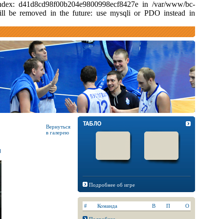
d index: d41d8cd98f00b204e9800998ecf8427e in /var/www/bc-
ill be removed in the future: use mysqli or PDO instead in
Вернуться
в галерею
Подробнее об игре
#
Команда
В
П
О