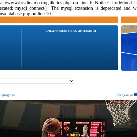
data/www/bc-dinamo.ru/galleries.php on line 6 Notice: Undefine
ecated: mysql_connect(): The mysql extension is deprecated and w
s/database.php on line 10
СЛЕДУЮЩАЯ ИГРА. ДИНАМО М
едыдущая
Следующая