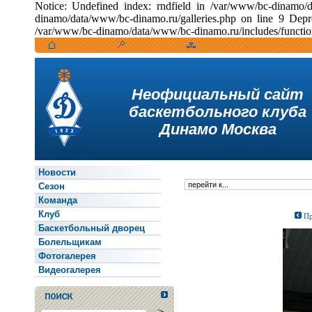
Notice: Undefined index: rndfield in /var/www/bc-dinamo/
dinamo/data/www/bc-dinamo.ru/galleries.php on line 9 Depr
/var/www/bc-dinamo/data/www/bc-dinamo.ru/includes/function
Неофициальный сайт
баскетбольного клуба
Динамо Москва
Новости
Сезон
Команда
Клуб
Пр
Баскетбольный дворец
Болельщикам
Фотогалерея
Видеогалерея