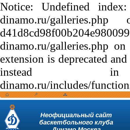
Notice: Undefined index:
dinamo.ru/galleries.
d41d8cd98f00b204e9800998
dinamo.ru/galleries.php o
extension is deprecated and
instead in /var
dinamo.ru/includes/function
Неофициальный сайт
баскетбольного клуба
Динамо Москва