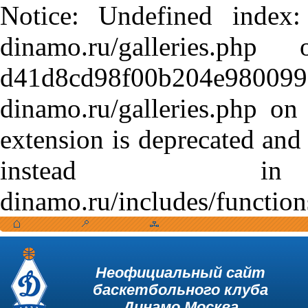
Notice: Undefined index:
dinamo.ru/galleries.
d41d8cd98f00b204e9800998
dinamo.ru/galleries.php o
extension is deprecated and
instead in /var
dinamo.ru/includes/function
Неофициальный сайт
баскетбольного клуба
Динамо Москва