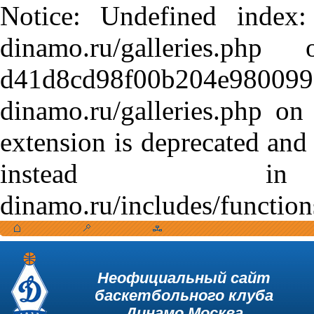
Notice: Undefined index:
dinamo.ru/galleries.
d41d8cd98f00b204e9800998
dinamo.ru/galleries.php o
extension is deprecated and
instead in /var
dinamo.ru/includes/function
Неофициальный сайт
баскетбольного клуба
Динамо Москва