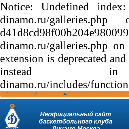
Notice: Undefined index:
dinamo.ru/galleries.
d41d8cd98f00b204e9800998
dinamo.ru/galleries.php o
extension is deprecated and
instead in /var
dinamo.ru/includes/function
Неофициальный сайт
баскетбольного клуба
Динамо Москва