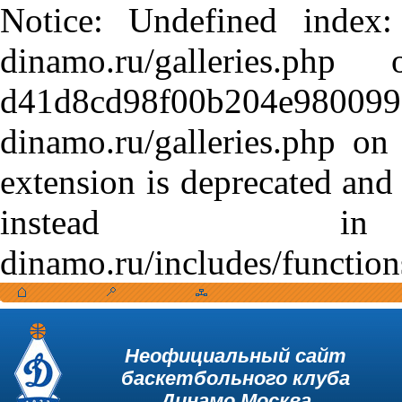
Notice: Undefined index:
dinamo.ru/galleries.
d41d8cd98f00b204e9800998
dinamo.ru/galleries.php o
extension is deprecated and
instead in /var
dinamo.ru/includes/function
Неофициальный сайт
баскетбольного клуба
Динамо Москва