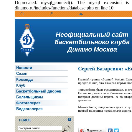
Deprecated: mysql_connect(): The mysql extension i
dinamo.ru/includes/functions/database.php on line 10
Неофициальный сайт
баскетбольного клуба
Динамо Москва
Новости
Сергей Базаревич: «Е
Сезон
Команда
Главный тренер сборной России Сер
предположил, что тяжелая первая пол
Клуб
«Атмосфера была сумасшедшая, и огр
Баскетбольный дворец
Но мы не реализовали большое количе
Болельщикам
котором должны играть. А во второ
давления.
Фотогалерея
Может быть, получилось даже к луч
Видеогалерея
первой половины продолжали давить д
Поделиться…