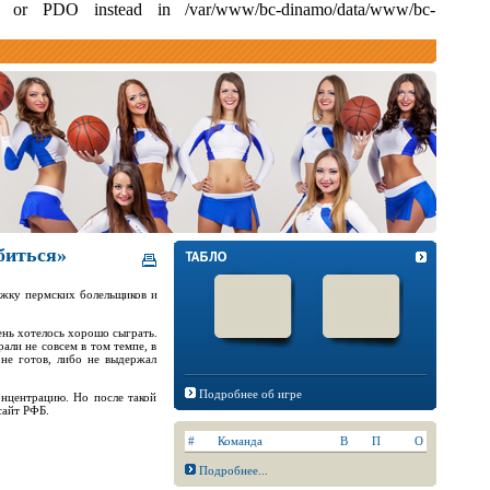
i or PDO instead in /var/www/bc-dinamo/data/www/bc-
абиться»
ржку пермских болельщиков и
ень хотелось хорошо сыграть.
али не совсем в том темпе, в
 не готов, либо не выдержал
Подробнее об игре
онцентрацию. Но после такой
сайт РФБ.
#
Команда
В
П
О
Подробнее...