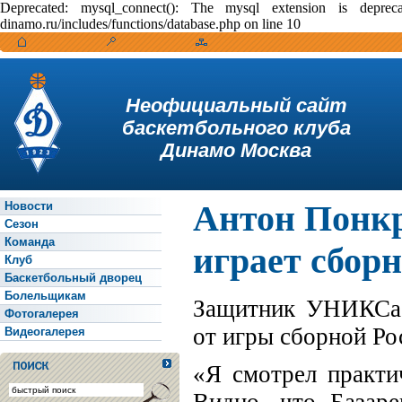
Deprecated: mysql_connect(): The mysql extension is depr
dinamo.ru/includes/functions/database.php on line 10
Неофициальный сайт
баскетбольного клуба
Динамо Москва
Антон Понкр
Новости
Сезон
Команда
играет сбор
Клуб
Баскетбольный дворец
Болельщикам
Защитник УНИКСа 
Фотогалерея
от игры сборной Ро
Видеогалерея
«Я смотрел практи