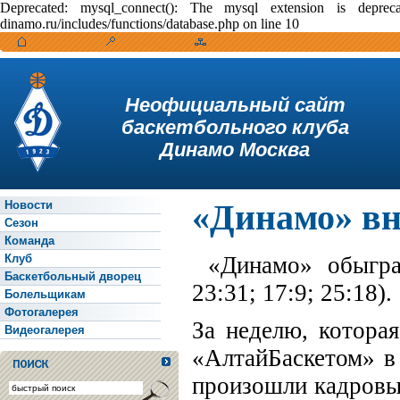
Deprecated: mysql_connect(): The mysql extension is depr
dinamo.ru/includes/functions/database.php on line 10
Неофициальный сайт
баскетбольного клуба
Динамо Москва
«Динамо» вн
Новости
Сезон
Команда
Клуб
«Динамо» обыграл
Баскетбольный дворец
23:31; 17:9; 25:18).
Болельщикам
Фотогалерея
За неделю, котора
Видеогалерея
«АлтайБаскетом» в 
произошли кадровые