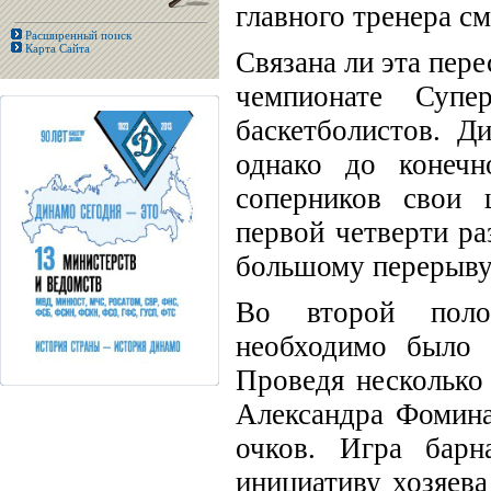
главного тренера с
Расширенный поиск
Карта Сайта
Связана ли эта пере
чемпионате Супе
баскетболистов. Д
однако до конечн
соперников свои 
первой четверти ра
большому перерыву 
Во второй полов
необходимо было 
Проведя несколько
Александра Фомина
очков. Игра барн
инициативу хозяева