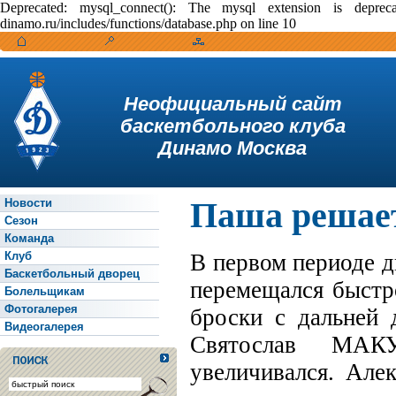
Deprecated: mysql_connect(): The mysql extension is depr
dinamo.ru/includes/functions/database.php on line 10
Неофициальный сайт
баскетбольного клуба
Динамо Москва
Паша решае
Новости
Сезон
Команда
Клуб
В первом периоде д
Баскетбольный дворец
перемещался быстро
Болельщикам
Фотогалерея
броски с дальней 
Видеогалерея
Святослав МАК
увеличивался. Але