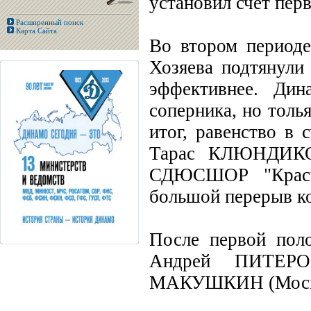
установил счет пер
Расширенный поиск
Карта Сайта
Во втором периоде
Хозяева подтянули 
эффективнее. Дин
соперника, но толь
итог, равенство в 
Тарас КЛЮНДИКО
СДЮСШОР "Красны
большой перерыв ко
После первой пол
Андрей ПИТЕРОВ
МАКУШКИН (Москва