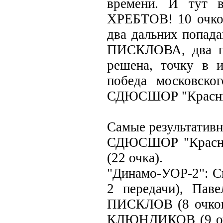
времени. И тут 
ХРЕБТОВ! 10 очков
два дальних попада
ПИСКЛОВА, два по
решена, точку в 
победа московско
СДЮСШОР "Красны
Самые результативн
СДЮСШОР "Красны
(22 очка).
"Динамо-УОР-2": С
2 передачи), Пав
ПИСКЛОВ (8 очков, 
КЛЮНДИКОВ (9 очк