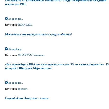
Регламенты ЧР по баскетболу сезона-2014/15 будут утверждены на заседании
исполкома РФБ
Подробнее...
Источник:
ИТАР-ТАСС
Московские динамовцы готовы к труду и обороне!
Подробнее...
Источник:
МГО ВФСО «Динамо»
«Все европейцы в НБА должны перечислять ему 5% от своих контрактов». 15
историй о Шарунасе Марчюленисе
Подробнее...
Источник:
sports.ru
Первый блин Пашутина - комом