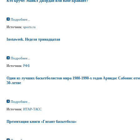
Кто круче: Майкл Джордан или Кобе Брайант?
Подробнее...
Источник:
sports.ru
Instaweek. Неделя тринадцатая
Подробнее...
Источник:
РФБ
Один из лучших баскетболистов мира 1980-1990-х годов Арвидас Сабонис отм
50-летие
Подробнее...
Источник:
ИТАР-ТАСС
Презентация книги «Гигант баскетбола»