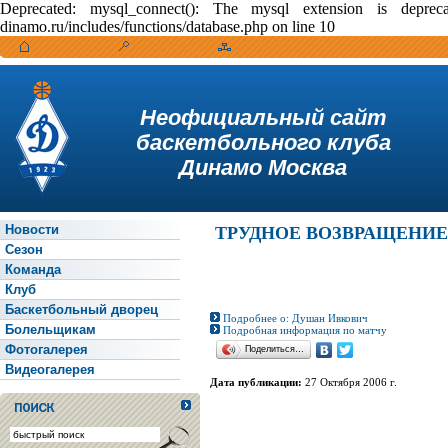
Deprecated: mysql_connect(): The mysql extension is depr
dinamo.ru/includes/functions/database.php on line 10
Неофициальный сайт
баскетбольного клуба
Динамо Москва
Новости
ТРУДНОЕ ВОЗВРАЩЕНИ
Сезон
Команда
Клуб
Баскетбольный дворец
Подробнее о: Душан Ивкович
Болельщикам
Подробная информация по матчу
Фотогалерея
Поделиться…
Видеогалерея
Дата публикации:
27 Октября 2006 г.