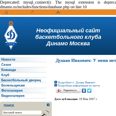
Deprecated: mysql_connect(): The mysql extension is depr
dinamo.ru/includes/functions/database.php on line 10
Неофициальный сайт
баскетбольного клуба
Динамо Москва
Новости
Душан Ивкович: У меня не
Сезон
Команда
Клуб
Баскетбольный дворец
Подробнее о: Душан Ивкович
Болельщикам
Подробная информация по матчу
Фотогалерея
Поделиться…
Видеогалерея
Дата публикации:
18 Мая 2007 г.