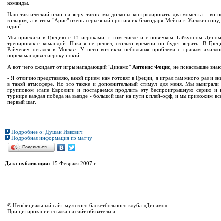
команды.
Наш тактический план на игру таков: мы должны контролировать два момента - во-
кольцом, а в этом "Арис" очень серьезный противник благодаря Мейси и Уиллкинсону, 
один".
Мы приехали в Грецию с 13 игроками, в том числе и с новичком Тайкуоном Дином,
тренировок с командой. Пока я не решил, сколько времени он будет играть. В Грец
Райчевич остался в Москве. У него возникла небольшая проблема с правым ахилл
порекомандовал игроку покой.
А вот чего ожидает от игры нападающий "Динамо"
Антонис Фоцис
, не понаслышке зна
- Я отлично представляю, какой прием нам готовят в Греции, я играл там много раз и зн
в такой атмосфере. Но это также и дополнительный стимул для меня. Мы выиграли
групповом этапе Евролиги и постараемся продлить эту беспроигрышную серию и 
турнире каждая победа на выезде - большой шаг на пути к плей-офф, и мы приложим все
первый шаг.
Подробнее о: Душан Ивкович
Подробная информация по матчу
Поделиться…
Дата публикации:
15 Февраля 2007 г.
© Неофициальный сайт мужского баскетбольного клуба «Динамо»
При цитировании ссылка на сайт обязательна