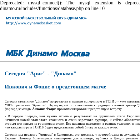
Deprecated: mysql_connect(): The mysql extension is depr
dinamo.ru/includes/functions/database.php on line 10
Сегодня "Арис" - "Динамо"
Ивкович и Фоцис о предстоящем матче
Сегодня столичное "Динамо" встречается с первым соперником в ТОП16 - уже извест
УЛЕБ греческим "Арисом". Перед игрой по сложившейся традиции главный тренер 
форвард команды
Антонис Фоцис
прокомментировали предстоящую встречу.
- В первую очередь, нам нужно забыть о результатах на групповом этапе Евролиг
начинаем новый этап этого сложного и очень короткого турнира, и сейчас абсолютн
вторым или пятым на групповом этапе. Все команды находятся в равных условиях и им
что каждая игра в ТОП16 будет представлять собой битву за каждое очко.
Сегодня мы играем с "Арисом" в Салониках, это команда. у которой одна из лучших ф
Европе. Помощь болельщиков неизмерима для команды, публика в Греции реально 