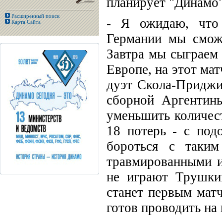
планирует "Динамо"
Расширенный поиск
- Я ожидаю, что
Карта Сайта
Германии мы смож
Завтра мы сыграем 
Европе, на этот ма
дуэт Скола-Приджио
сборной Аргентин
уменьшить количес
18 потерь - с под
бороться с таки
травмированными и
не играют Трушки
станет первым матч
готов проводить на