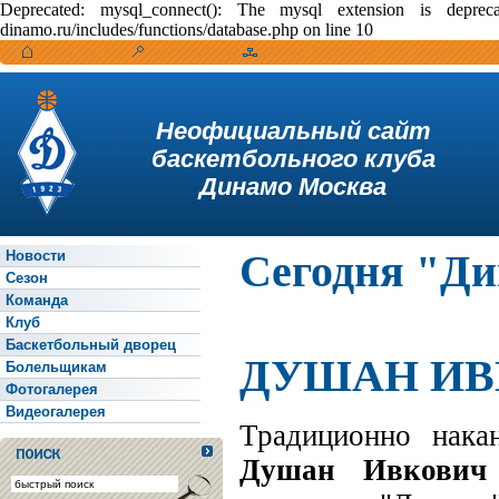
Deprecated: mysql_connect(): The mysql extension is depr
dinamo.ru/includes/functions/database.php on line 10
Неофициальный сайт
баскетбольного клуба
Динамо Москва
Сегодня "Ди
Новости
Сезон
Команда
Клуб
Баскетбольный дворец
ДУШАН ИВК
Болельщикам
Фотогалерея
Видеогалерея
Традиционно нака
Душан Ивкович