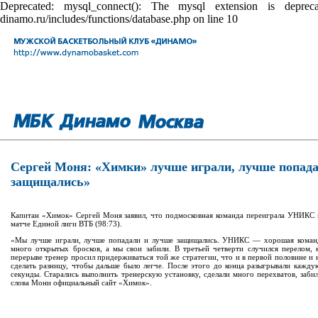
Deprecated: mysql_connect(): The mysql extension is depr
dinamo.ru/includes/functions/database.php on line 10
Сергей Моня: «Химки» лучше играли, лучше попад
защищались»
Капитан «Химок» Сергей Моня заявил, что подмосковная команда переиграла УНИКС в
матче Единой лиги ВТБ (98:73).
«Мы лучше играли, лучше попадали и лучше защищались. УНИКС — хорошая команд
много открытых бросков, а мы свои забили. В третьей четверти случился перелом, 
перерыве тренер просил придерживаться той же стратегии, что и в первой половине и 
сделать разницу, чтобы дальше было легче. После этого до конца разыгрывали кажду
секунды. Старались выполнить тренерскую установку, сделали много перехватов, забил
слова Мони официальный сайт «Химок».